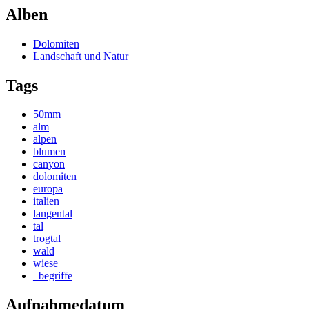
Alben
Dolomiten
Landschaft und Natur
Tags
50mm
alm
alpen
blumen
canyon
dolomiten
europa
italien
langental
tal
trogtal
wald
wiese
_begriffe
Aufnahmedatum