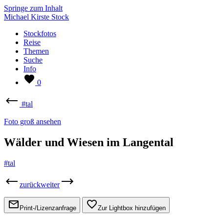
Springe zum Inhalt
Michael Kirste Stock
Stockfotos
Reise
Themen
Suche
Info
0
#tal
Foto groß ansehen
Wälder und Wiesen im Langental
#tal
zurück
weiter
Print-/Lizenzanfrage
Zur Lightbox hinzufügen