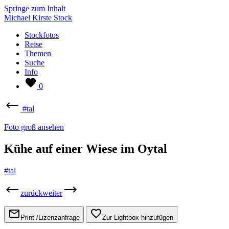
Springe zum Inhalt
Michael Kirste Stock
Stockfotos
Reise
Themen
Suche
Info
0
#tal
Foto groß ansehen
Kühe auf einer Wiese im Oytal
#tal
zurück
weiter
Print-/Lizenzanfrage
Zur Lightbox hinzufügen