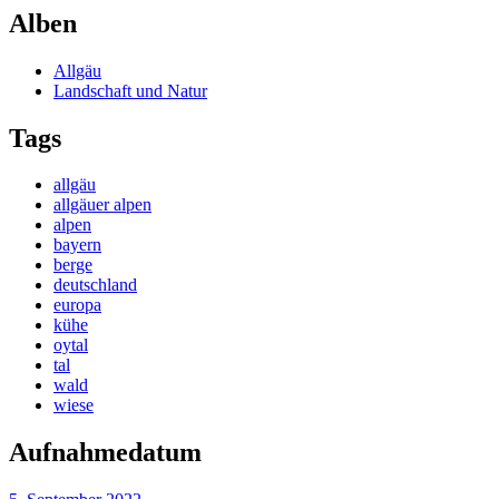
Alben
Allgäu
Landschaft und Natur
Tags
allgäu
allgäuer alpen
alpen
bayern
berge
deutschland
europa
kühe
oytal
tal
wald
wiese
Aufnahmedatum