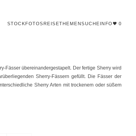
STOCKFOTOS
REISE
THEMEN
SUCHE
INFO
0
-Fässer übereinandergestapelt. Der fertige Sherry wird
überliegenden Sherry-Fässern gefüllt. Die Fässer der
terschiedliche Sherry Arten mit trockenem oder süßem