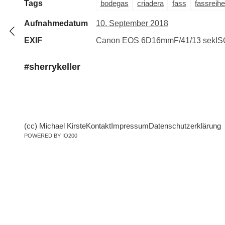
Tags
bodegas
criadera
fass
fassreih
Aufnahmedatum
10. September 2018
EXIF
Canon EOS 6D
16mm
F/4
1/13 sek
IS
#sherrykeller
(cc) Michael Kirste
Kontakt
Impressum
Datenschutzerklärung
POWERED BY IO200