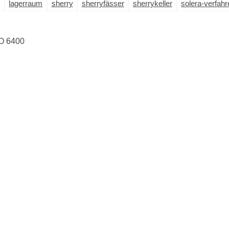
e
lagerraum
sherry
sherryfässer
sherrykeller
solera-verfahr
O 6400