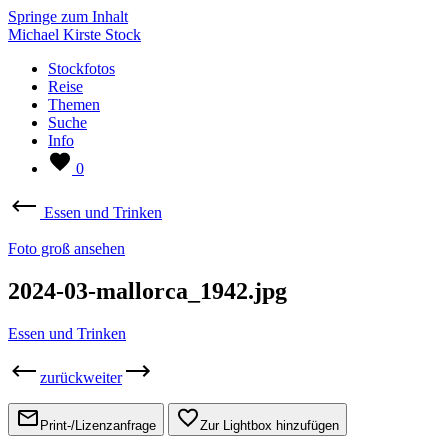
Springe zum Inhalt
Michael Kirste Stock
Stockfotos
Reise
Themen
Suche
Info
0
Essen und Trinken
Foto groß ansehen
2024-03-mallorca_1942.jpg
Essen und Trinken
zurück
weiter
Print-/Lizenzanfrage
Zur Lightbox hinzufügen