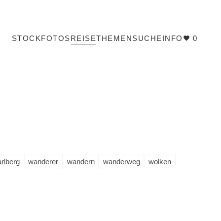
STOCKFOTOS
REISE
THEMEN
SUCHE
INFO
0
arlberg
wanderer
wandern
wanderweg
wolken