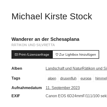
Michael Kirste Stock
Wanderer an der Schesaplana
RÄTIKON UND SILVRETTA
Print-/Lizenzanfrage
Zur Lightbox hinzufügen
Alben
Landschaft und Natur
Rätikon und Si
Tags
alpen
drusenfluh
europa
himmel
Aufnahmedatum
11. September 2023
EXIF
Canon EOS 6D
24mm
F/11
1/100 sek