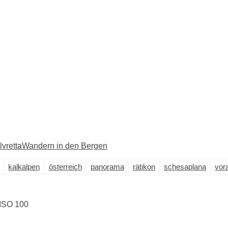
lvretta
Wandern in den Bergen
kalkalpen
österreich
panorama
rätikon
schesaplana
vor
ISO 100