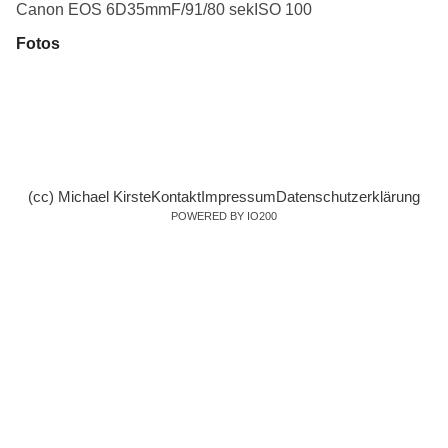
Canon EOS 6D
35mm
F/9
1/80 sek
ISO 100
Fotos
(cc) Michael Kirste
Kontakt
Impressum
Datenschutzerklärung
POWERED BY IO200