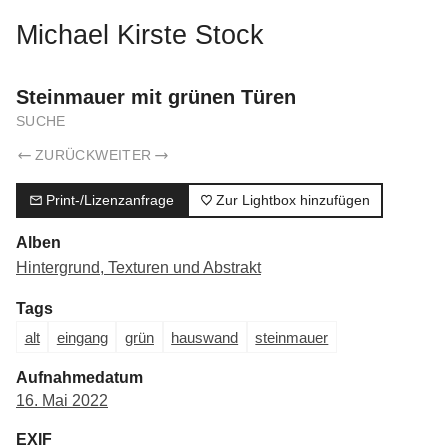
Michael Kirste Stock
Steinmauer mit grünen Türen
SUCHE
ZURÜCK
WEITER
Print-/Lizenzanfrage
Zur Lightbox hinzufügen
Alben
Hintergrund, Texturen und Abstrakt
Tags
alt
eingang
grün
hauswand
steinmauer
Aufnahmedatum
16. Mai 2022
EXIF