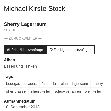
Michael Kirste Stock
Sherry Lagerraum
SUCHE
ZURÜCK
WEITER
Print-/Lizenzanfrage
Zur Lightbox hinzufügen
Alben
Essen und Trinken
Tags
bodegas
criadera
fass
fassreihe
lagerraum
sherry
sherryfässer
sherrykeller
solera-verfahren
weinkeller
Aufnahmedatum
10. September 2018