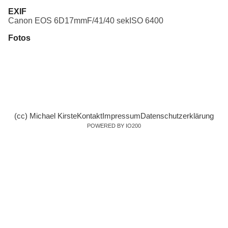
EXIF
Canon EOS 6D
17mm
F/4
1/40 sek
ISO 6400
Fotos
(cc) Michael Kirste
Kontakt
Impressum
Datenschutzerklärung
POWERED BY IO200