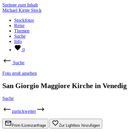
Springe zum Inhalt
Michael Kirste Stock
Stockfotos
Reise
Themen
Suche
Info
0
Suche
Foto groß ansehen
San Giorgio Maggiore Kirche in Venedig
Suche
zurück
weiter
Print-/Lizenzanfrage
Zur Lightbox hinzufügen