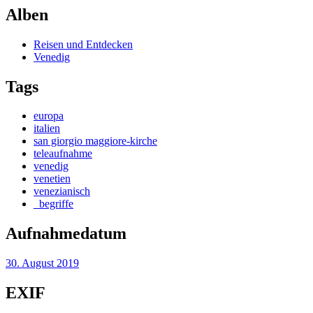
Alben
Reisen und Entdecken
Venedig
Tags
europa
italien
san giorgio maggiore-kirche
teleaufnahme
venedig
venetien
venezianisch
_begriffe
Aufnahmedatum
30. August 2019
EXIF