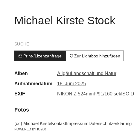
Michael Kirste Stock
SUCHE
Print-/Lizenzanfrage
Zur Lightbox hinzufügen
Alben
Allgäu
Landschaft und Natur
Aufnahmedatum
18. Juni 2025
EXIF
NIKON Z 5
24mm
F/9
1/160 sek
ISO 1
Fotos
(cc) Michael Kirste
Kontakt
Impressum
Datenschutzerklärung
POWERED BY IO200