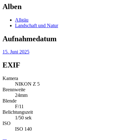
Alben
Allgäu
Landschaft und Natur
Aufnahmedatum
15. Juni 2025
EXIF
Kamera
NIKON Z 5
Brennweite
24mm
Blende
F/11
Belichtungszeit
1/50 sek
ISO
ISO 140