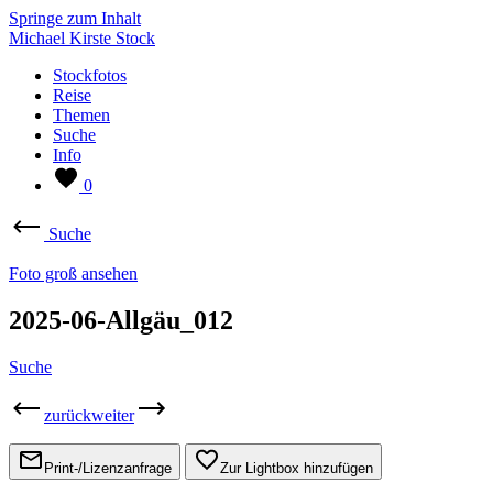
Springe zum Inhalt
Michael Kirste Stock
Stockfotos
Reise
Themen
Suche
Info
0
Suche
Foto groß ansehen
2025-06-Allgäu_012
Suche
zurück
weiter
Print-/Lizenzanfrage
Zur Lightbox hinzufügen