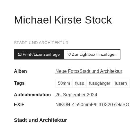
Michael Kirste Stock
STADT UND ARCHITEKTUR
Print-/Lizenzanfrage
Zur Lightbox hinzufügen
Alben
Neue Fotos
Stadt und Architektur
Tags
50mm
fluss
fussgänger
luzern
Aufnahmedatum
26. September 2024
EXIF
NIKON Z 5
50mm
F/6.3
1/320 sek
ISO
Stadt und Architektur